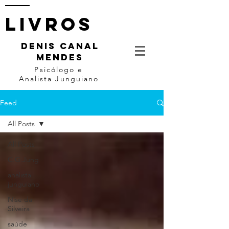
livros
DENIS CANAL
MENDES
Psicólogo e
Analista Junguiano
Feed
All Posts
All Posts
C.G.Jung
analista
junguiano
Nise da
Silveira
saúde