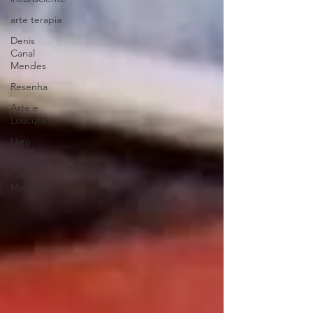
arte terapia
Denis
Canal
Mendes
Resenha
Arte e
Loucura
Livro
Daniel
Canal
Mendes