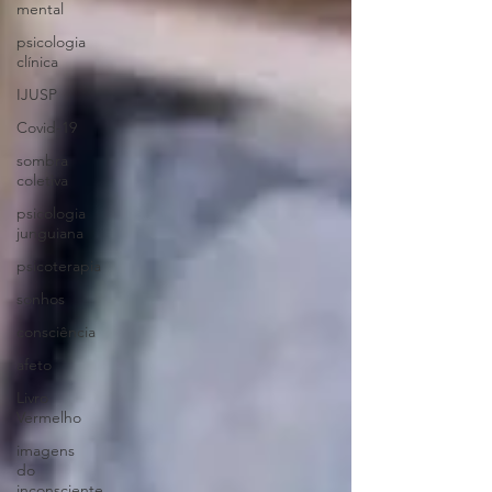
mental
psicologia
clínica
IJUSP
Covid-19
sombra
coletiva
psicologia
junguiana
psicoterapia
sonhos
consciência
afeto
Livro
Vermelho
imagens
do
inconsciente