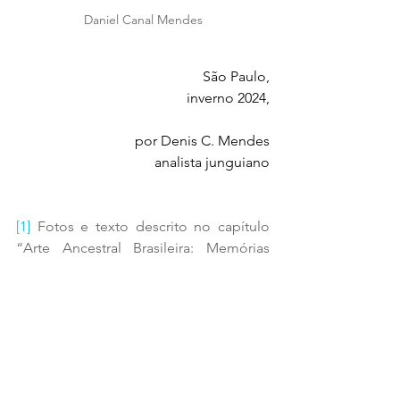
Daniel Canal Mendes
São Paulo,
inverno 2024,
por Denis C. Mendes
analista junguiano
[1]
 Fotos e texto descrito no capítulo 
“Arte Ancestral Brasileira: Memórias 
gravadas nas paredes de rocha em 
Serranópolis” da autora Andréa Vistué, 
que faz parte do livro “Travessias no 
Tempo: Arte e Jung” org. Irene Gaeta, 
Ed. 
Evidência.br
, Campinas, 2022.
daniel canal mendes
Daniel Canal Mendes