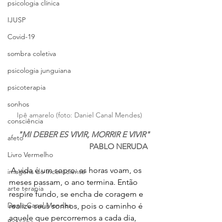
psicologia clínica
IJUSP
Covid-19
sombra coletiva
psicologia junguiana
psicoterapia
sonhos
Ipê amarelo (foto: Daniel Canal Mendes)
consciência
"MI DEBER ES VIVIR, MORRIR E VIVIR"
afeto
PABLO NERUDA
Livro Vermelho
 A vida é um sopro: as horas voam, os 
imagens do inconsciente
meses passam, o ano termina. Então 
arte terapia
respire fundo, se encha de coragem e 
Denis Canal Mendes
realize seus sonhos, pois o caminho é 
aquele que percorremos a cada dia, 